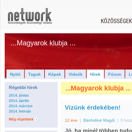
...Magyarok klubja ...
Nyitó
Tagok
Képek
Videók
Hírek
Fórum
L
...Magyarok klubja ..
Régebbi hírek
2014. június
2014. április
2014. március
Vizünk érdekében!
2014. február
Még régebbiek
12 éve
|
Bánhidiné Magdi
|
0 hoz
Jó, ha minél többen tudu