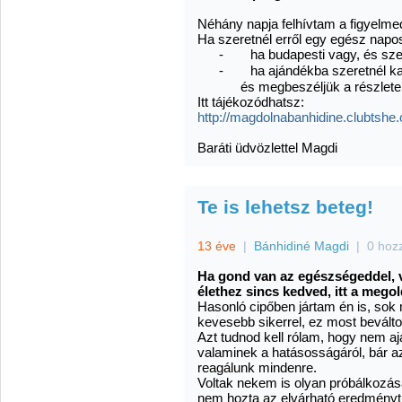
Néhány napja felhívtam a figyelm
Ha szeretnél erről egy egész napos
-
ha budapesti vagy, és szer
-
ha ajándékba szeretnél ka
és megbeszéljük a részlete
Itt tájékozódhatsz:
http://magdolnabanhidine.clubtshe
Baráti üdvözlettel Magdi
Te is lehetsz beteg!
13 éve
|
Bánhidiné Magdi
|
0 hoz
Ha gond van az egészségeddel, v
élethez sincs kedved, itt a mego
Hasonló cipőben jártam én is, sok
kevesebb sikerrel, ez most beválto
Azt tudnod kell rólam, hogy nem
valaminek a hatásosságáról, bár a
reagálunk mindenre.
Voltak nekem is olyan próbálkozás
nem hozta az elvárható eredményt