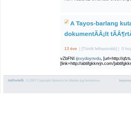
A Tayos-barlang kut
dokumentÃÂ¡lt tÃÂ¶r
13 éve
|
[Törölt felhasználó]
|
0 ho
vZbFNI
ijsvydoynvdu
, [url=http://qf
[link=http://abtifgkknrjn.com/]abtifgkkn
© 2007 Copyright Network.hu Minden jog fenntartva.
Impres