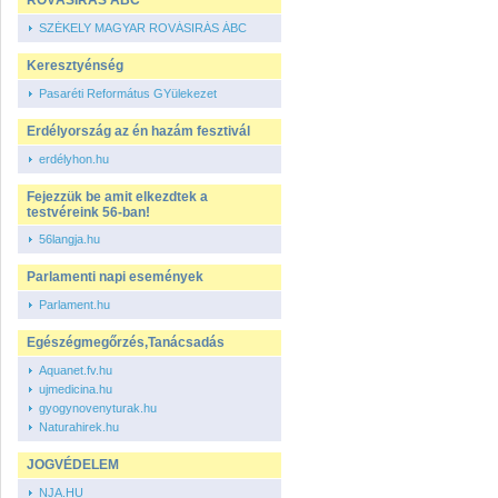
ROVÁSIRÁS ÁBC
SZÉKELY MAGYAR ROVÁSIRÁS ÁBC
Keresztyénség
Pasaréti Református GYülekezet
Erdélyország az én hazám fesztivál
erdélyhon.hu
Fejezzük be amit elkezdtek a
testvéreink 56-ban!
56langja.hu
Parlamenti napi események
Parlament.hu
Egészégmegőrzés,Tanácsadás
Aquanet.fv.hu
ujmedicina.hu
gyogynovenyturak.hu
Naturahirek.hu
JOGVÉDELEM
NJA.HU