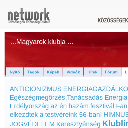
...Magyarok klubja ...
Nyitó
Tagok
Képek
Videók
Hírek
Fórum
L
ANTICIONIZMUS
ENERGIAGAZDÁLK
Egészégmegőrzés,Tanácsadás
Energia
Erdélyország az én hazám fesztivál
Fan
elkezdtek a testvéreink 56-ban!
HIMNU
Klubli
JOGVÉDELEM
Keresztyénség