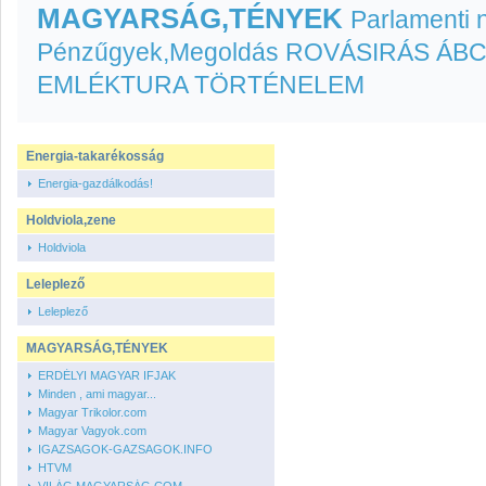
MAGYARSÁG,TÉNYEK
Parlamenti
Pénzűgyek,Megoldás
ROVÁSIRÁS ÁB
EMLÉKTURA
TÖRTÉNELEM
Energia-takarékosság
Energia-gazdálkodás!
Holdviola,zene
Holdviola
Leleplező
Leleplező
MAGYARSÁG,TÉNYEK
ERDÉLYI MAGYAR IFJAK
Minden , ami magyar...
Magyar Trikolor.com
Magyar Vagyok.com
IGAZSAGOK-GAZSAGOK.INFO
HTVM