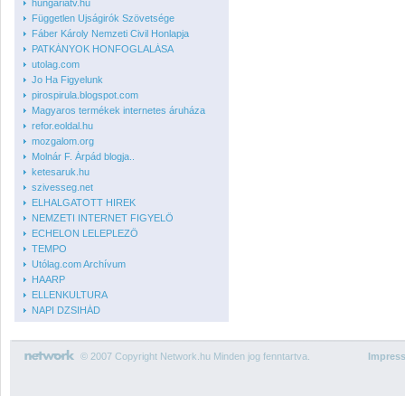
hungariatv.hu
Független Ujságirók Szövetsége
Fáber Károly Nemzeti Civil Honlapja
PATKÁNYOK HONFOGLALÁSA
utolag.com
Jo Ha Figyelunk
pirospirula.blogspot.com
Magyaros termékek internetes áruháza
refor.eoldal.hu
mozgalom.org
Molnár F. Árpád blogja..
ketesaruk.hu
szivesseg.net
ELHALGATOTT HIREK
NEMZETI INTERNET FIGYELŐ
ECHELON LELEPLEZŐ
TEMPO
Utólag.com Archívum
HAARP
ELLENKULTURA
NAPI DZSIHÁD
© 2007 Copyright Network.hu Minden jog fenntartva.
Impres