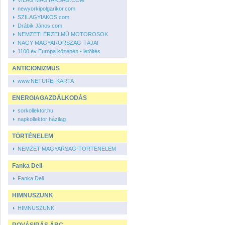
VILÁG MAGYARSÁG.COM
newyorkipolgarikor.com
SZILAGYIAKOS.com
Drábik János.com
NEMZETI ÉRZELMÜ MOTOROSOK
NAGY MAGYARORSZÁG-TÁJAI
1100 év Európa közepén - letöltés
ANTICIONIZMUS
www.NETUREI KARTA
ENERGIAGAZDÁLKODÁS
sorkollektor.hu
napkollektor házilag
TÖRTÉNELEM
NEMZET-MAGYARSAG-TORTENELEM
Fanka Deli
Fanka Deli
HIMNUSZUNK
HIMNUSZUNK