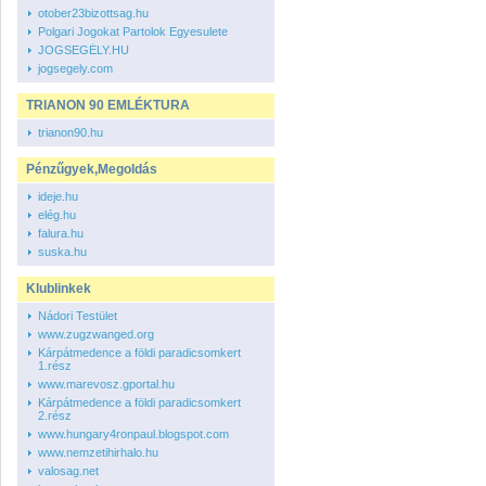
otober23bizottsag.hu
Polgari Jogokat Partolok Egyesulete
JOGSEGÉLY.HU
jogsegely.com
TRIANON 90 EMLÉKTURA
trianon90.hu
Pénzűgyek,Megoldás
ideje.hu
elég.hu
falura.hu
suska.hu
Klublinkek
Nádori Testület
www.zugzwanged.org
Kárpátmedence a földi paradicsomkert
1.rész
www.marevosz.gportal.hu
Kárpátmedence a földi paradicsomkert
2.rész
www.hungary4ronpaul.blogspot.com
www.nemzetihirhalo.hu
valosag.net