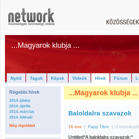
...Magyarok klubja ...
Nyitó
Tagok
Képek
Videók
Hírek
Fórum
L
...Magyarok klubja ..
Régebbi hírek
2014. június
2014. április
2014. március
Baloldalra szavazok
2014. február
Még régebbiek
16 éve
|
Papp Tibor
|
0 hozzászó
Untitled*A baloldalra szavazok:*