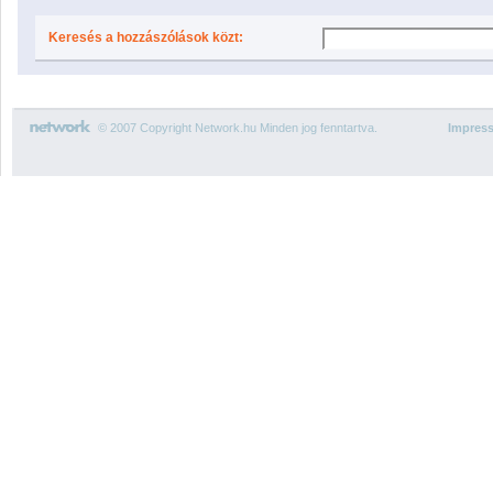
Keresés a hozzászólások közt:
© 2007 Copyright Network.hu Minden jog fenntartva.
Impres