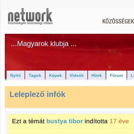
...Magyarok klubja ...
Nyitó
Tagok
Képek
Videók
Hírek
Fórum
L
Leleplező infók
Ezt a témát
bustya tibor
indította
17 éve